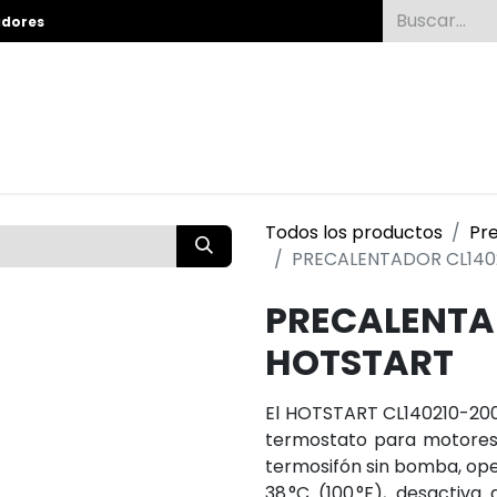
adores
Todos los productos
Pr
PRECALENTADOR CL140
PRECALENTA
HOTSTART
El HOTSTART CL140210-200
termostato para motores d
termosifón sin bomba, ope
38 °C (100 °F), desactiva 