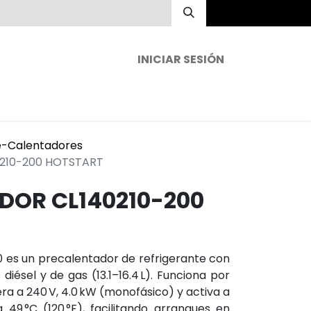
INICIAR SESIÓN
Inicio
Productos
Contáctenos
e-Calentadores
210-200 HOTSTART
DOR CL140210-200
 es un precalentador de refrigerante con
iésel y de gas (13.1–16.4 L). Funciona por
ra a 240 V, 4.0 kW (monofásico) y activa a
a 49 °C (120 °F), facilitando arranques en